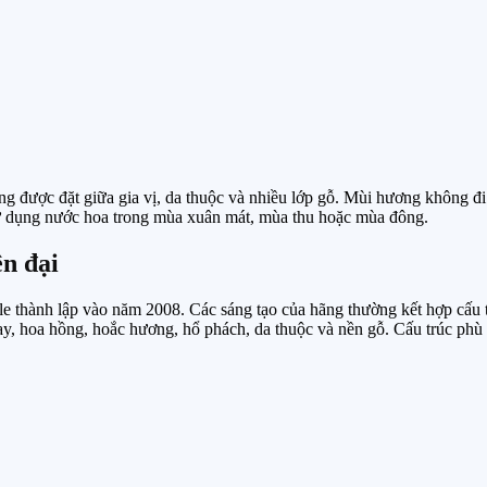
g được đặt giữa gia vị, da thuộc và nhiều lớp gỗ. Mùi hương không đ
 sử dụng nước hoa trong mùa xuân mát, mùa thu hoặc mùa đông.
n đại
e thành lập vào năm 2008. Các sáng tạo của hãng thường kết hợp cấu 
 cay, hoa hồng, hoắc hương, hổ phách, da thuộc và nền gỗ. Cấu trúc p