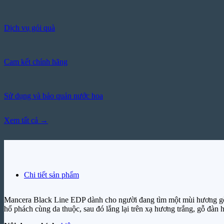
Dịch vụ gói quà
Cam kết chính hãng
Sử dụng và bảo quản nước hoa
Xem tất cả →
Chi tiết sản phẩm
Mancera Black Line EDP dành cho người đang tìm một mùi hương gỗ 
hổ phách cùng da thuộc, sau đó lắng lại trên xạ hương trắng, gỗ đàn 