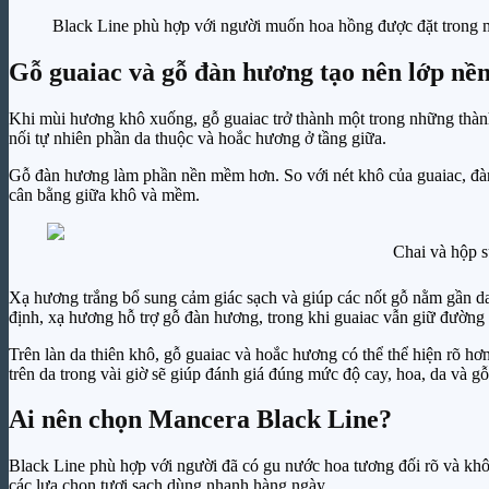
Black Line phù hợp với người muốn hoa hồng được đặt trong m
Gỗ guaiac và gỗ đàn hương tạo nên lớp nề
Khi mùi hương khô xuống, gỗ guaiac trở thành một trong những thành
nối tự nhiên phần da thuộc và hoắc hương ở tầng giữa.
Gỗ đàn hương làm phần nền mềm hơn. So với nét khô của guaiac, đàn
cân bằng giữa khô và mềm.
Chai và hộp s
Xạ hương trắng bổ sung cảm giác sạch và giúp các nốt gỗ nằm gần 
định, xạ hương hỗ trợ gỗ đàn hương, trong khi guaiac vẫn giữ đường 
Trên làn da thiên khô, gỗ guaiac và hoắc hương có thể thể hiện rõ hơ
trên da trong vài giờ sẽ giúp đánh giá đúng mức độ cay, hoa, da và gỗ
Ai nên chọn Mancera Black Line?
Black Line phù hợp với người đã có gu nước hoa tương đối rõ và khô
các lựa chọn tươi sạch dùng nhanh hàng ngày.