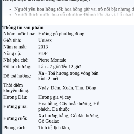
Người yêu hoa hồng tối:
hoa hồng giữ vai trò nổi bật nhưng 
Người thích nước hoa gỗ phương Đông:
lớp gia vị, hổ phác
Người cần mùi hương có độ hiện diện:
cấu trúc dày và nhiều
Người yêu da thuộc và hoắc hương:
hai thành phần này giúp 
Thông tin sản phẩm
Người muốn bổ sung một mùi mùa lạnh:
Black Line phù hợp
Nhóm nước hoa:
Hương gỗ phương đông
Giới tính:
Unisex
Năm ra mắt:
2013
Nồng độ:
EDP
Nhà pha chế:
Pierre Montale
Độ lưu hương:
Lâu - 7 giờ đến 12 giờ
Xa - Toả hương trong vòng bán
Độ toả hương:
kính 2 mét
Thời điểm
Ngày, Đêm, Xuân, Thu, Đông
khuyên dùng:
Hương Đầu:
Hương gia vị cay
Hoa hồng, Cây hoắc hương, Hổ
Hương giữa:
phách, Da thuộc
Xạ hương trắng, Gỗ đàn hương,
Hương cuối:
Gỗ Guaiac
Phong cách:
Tinh tế, lịch lãm,