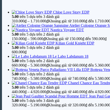
Chloe Love Story EDP
5.00
trên 5 dựa trên
3
đánh giá
310.000
₫
–
1.710.000
₫
Khoảng giá: từ 310.000₫ đến 1.710.00
Atelier Cologne Orange 
Nautica Voyage EDT
5.00
trên 5 dựa trên
2
đánh giá
150.000
₫
–
590.000
₫
Khoảng giá: từ 150.000₫ đến 590.000₫
Kilian Gold Knight EDP
5.00
trên 5 dựa trên
2
đánh giá
600.000
₫
Le Labo Labdanum 18
5.00
trên 5 dựa trên
2
đánh giá
660.000
₫
–
5.360.000
₫
Khoảng giá: từ 660.000₫ đến 5.360.00
Bottega Vene
5.00
trên 5 dựa trên
2
đánh giá
740.000
₫
–
5.580.000
₫
Khoảng giá: từ 740.000₫ đến 5.580.00
Chanel Chance Eau Tend
5.00
trên 5 dựa trên
2
đánh giá
440.000
₫
–
4.920.000
₫
Khoảng giá: từ 440.000₫ đến 4.920.00
Jean Paul G
5.00
trên 5 dựa trên
3
đánh giá
320.000
₫
–
5.190.000
₫
Khoảng giá: từ 320.000₫ đến 5.190.00