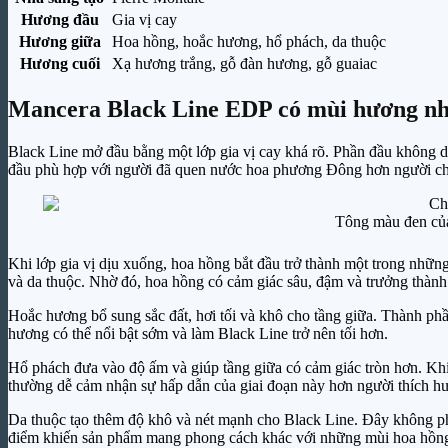
Hương đầu
Gia vị cay
Hương giữa
Hoa hồng, hoắc hương, hổ phách, da thuộc
Hương cuối
Xạ hương trắng, gỗ đàn hương, gỗ guaiac
Mancera Black Line EDP có mùi hương nh
Black Line mở đầu bằng một lớp gia vị cay khá rõ. Phần đầu không dự
đầu phù hợp với người đã quen nước hoa phương Đông hơn người ch
Tông màu đen của
Khi lớp gia vị dịu xuống, hoa hồng bắt đầu trở thành một trong nhữn
và da thuộc. Nhờ đó, hoa hồng có cảm giác sâu, đậm và trưởng thành
Hoắc hương bổ sung sắc đất, hơi tối và khô cho tầng giữa. Thành phầ
hương có thể nổi bật sớm và làm Black Line trở nên tối hơn.
Hổ phách đưa vào độ ấm và giúp tầng giữa có cảm giác tròn hơn. Khi
thường dễ cảm nhận sự hấp dẫn của giai đoạn này hơn người thích hư
Da thuộc tạo thêm độ khô và nét mạnh cho Black Line. Đây không phả
điểm khiến sản phẩm mang phong cách khác với những mùi hoa hồng