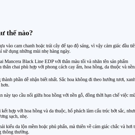
ư thế nào?
a vào cam chanh hoặc trái cây để tạo độ sáng, vì vậy cảm giác đầu ti
ỉ sử dụng những mùi nhẹ hàng ngày.
 thân chai phù hợp với phong cách cay ấm, hoa hồng, da thuộc và nền
g thành phần dễ nhận biết nhất. Sắc hoa không đi theo hướng tươi, xan
 hơn.
n này tạo cầu nối giữa hoa hồng với nền gỗ, đồng thời hạn chế việc mù
 kết hợp với hoa hồng và da thuộc, hổ phách làm cấu trúc bớt sắc, n
ơng sạch, nhẹ.
i kiểu da lộn mềm hoặc phủ phấn, mà thiên về cảm giác chắc và hơi t
 thông thường.