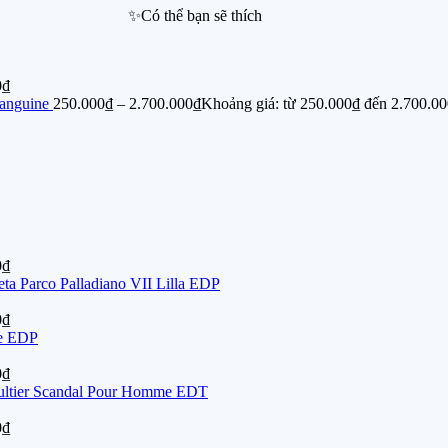
✨Có thể bạn sẽ thích
0₫
Sanguine
250.000
₫
–
2.700.000
₫
Khoảng giá: từ 250.000₫ đến 2.700.0
0₫
ta Parco Palladiano VII Lilla EDP
0₫
re EDP
0₫
aultier Scandal Pour Homme EDT
0₫