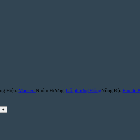
ng Hiệu:
Mancera
Nhóm Hương:
Gỗ phương Đông
Nồng Độ:
Eau de 