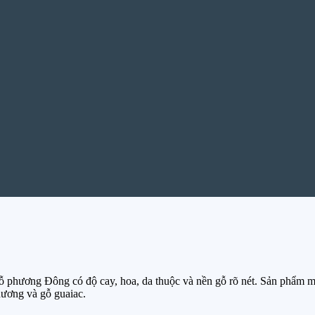
phương Đông có độ cay, hoa, da thuộc và nền gỗ rõ nét. Sản phẩm mở
hương và gỗ guaiac.