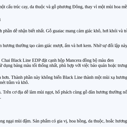
ột cấu trúc cay, da thuộc và gỗ phương Đông, thay vì một mùi hoa mề
n
 phần dễ nhận biết nhất. Gỗ guaiac mang cảm giác khô, hơi khói và tr
 hương thường tạo cảm giác mượt, ấm và hơi kem. Nhờ sự đối lập này,
ử dụng bảng màu tối thống nhất, phù hợp với việc bảo quản hoặc trưng
da hơn. Thành phần này không biến Black Line thành một mùi xạ hương
nét trầm và khô.
n. Trên cơ địa dễ làm mùi ngọt, hổ phách cùng gỗ đàn hương thường nổi
.
ng ngại mùi đậm. Sản phẩm có gia vị, hoa hồng, da thuộc, hoắc hương,