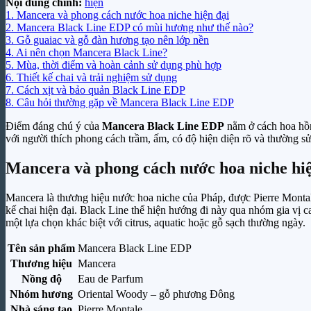
Nội dung chính:
hiện
1.
Mancera và phong cách nước hoa niche hiện đại
2.
Mancera Black Line EDP có mùi hương như thế nào?
3.
Gỗ guaiac và gỗ đàn hương tạo nên lớp nền
4.
Ai nên chọn Mancera Black Line?
5.
Mùa, thời điểm và hoàn cảnh sử dụng phù hợp
6.
Thiết kế chai và trải nghiệm sử dụng
7.
Cách xịt và bảo quản Black Line EDP
8.
Câu hỏi thường gặp về Mancera Black Line EDP
Điểm đáng chú ý của
Mancera Black Line EDP
nằm ở cách hoa hồn
với người thích phong cách trầm, ấm, có độ hiện diện rõ và thường
Mancera và phong cách nước hoa niche hiệ
Mancera là thương hiệu nước hoa niche của Pháp, được Pierre Montal
kế chai hiện đại. Black Line thể hiện hướng đi này qua nhóm gia vị
một lựa chọn khác biệt với citrus, aquatic hoặc gỗ sạch thường ngày.
Tên sản phẩm
Mancera Black Line EDP
Thương hiệu
Mancera
Nồng độ
Eau de Parfum
Nhóm hương
Oriental Woody – gỗ phương Đông
Nhà sáng tạo
Pierre Montale