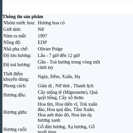
Ở tầng cuối, đàn hương tạo độ ấm và mượt. Xạ hương giúp mùi hương
trôi hoàn toàn theo hướng ngọt.
Thông tin sản phẩm
Nhóm nước hoa:
Hương hoa cỏ
Phần cuối vì thế có cảm giác êm, hơi ấm và sạch, phù hợp với khoản
gặp không quá trang trọng.
Giới tính:
Nữ
Năm ra mắt:
1997
Trải nghiệm lưu hương và độ tỏa tham khả
Nồng độ:
EDP
Nhà pha chế:
Olivier Polge
Với nồng độ Eau de Parfum, Burberry Weekend thường có độ hiện diệ
Độ lưu hương:
Lâu - 7 giờ đến 12 giờ
biết hơn, sau đó mùi hương dần thu hẹp, tập trung vào đào, hoa, xạ h
Gần - Toả hương trong vòng một
Độ toả hương:
cánh tay
Thời điểm
Ngày, Đêm, Xuân, Hạ
khuyên dùng:
Phong cách:
Giản dị , Nữ tính , Thanh lịch
Cây mộng tê (Mignonette), Quả
Hương đầu:
quýt hồng, Cây xô thơm
Hoa tím, Hoa diên vĩ, Trái xuân
đào, Hoa quả đào, Tầm Xuân,
Hương giữa:
Hoa anh thảo đỏ, Hoa lan dạ
hương xanh
Gỗ đàn hương, Xạ hương, Gỗ
Hương cuối:
tuyết tùng