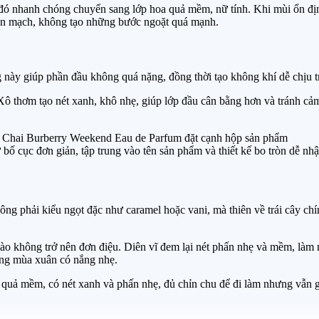
 nhanh chóng chuyển sang lớp hoa quả mềm, nữ tính. Khi mùi ổn định,
iền mạch, không tạo những bước ngoặt quá mạnh.
này giúp phần đầu không quá nặng, đồng thời tạo không khí dễ chịu tr
Xô thơm tạo nét xanh, khô nhẹ, giúp lớp đầu cân bằng hơn và tránh cảm
 bố cục đơn giản, tập trung vào tên sản phẩm và thiết kế bo tròn dễ nhậ
ng phải kiểu ngọt đặc như caramel hoặc vani, mà thiên về trái cây chí
ào không trở nên đơn điệu. Diên vĩ đem lại nét phấn nhẹ và mềm, làm
sáng mùa xuân có nắng nhẹ.
ả mềm, có nét xanh và phấn nhẹ, đủ chỉn chu để đi làm nhưng vẫn gi