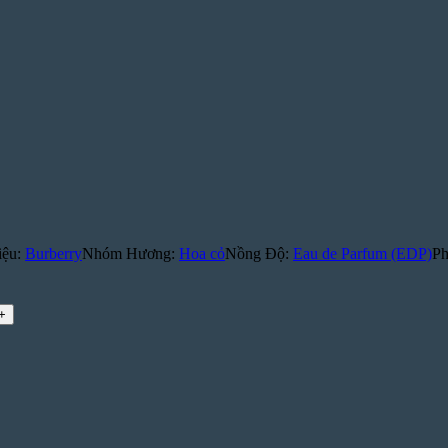
iệu:
Burberry
Nhóm Hương:
Hoa cỏ
Nồng Độ:
Eau de Parfum (EDP)
Ph