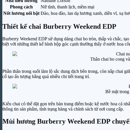
Nhà điều hương
Nathalie Lorson
Phong cách
Nữ tính, thanh lịch, mềm mại
Nốt hương nổi bật
Đào, hoa đào, lan dạ hương xanh, diên vĩ, xạ h
Thiết kế chai Burberry Weekend EDP
Burberry Weekend EDP sử dụng dáng chai bo tròn, thấp và chắc, tạo 
biệt với những thiết kế hình hộp góc cạnh thường thấy ở nước hoa cô
Thân chai bo cong và
Phần thân trong suốt làm lộ sắc dung dịch bên trong, còn nắp chai gi
cố tạo ấn tượng bằng quá nhiều chi tiết trang trí.
Bề mặt trong
Kiểu chai có thể đặt gọn trên bàn trang điểm hoặc kệ nước hoa cá nh
thông tin sản phẩm, tình trạng hàng và chính sách từ nơi cung cấp.
Mùi hương Burberry Weekend EDP chuyển