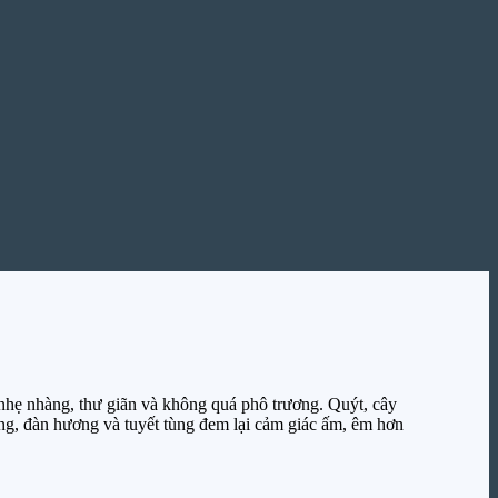
ẹ nhàng, thư giãn và không quá phô trương. Quýt, cây
ơng, đàn hương và tuyết tùng đem lại cảm giác ấm, êm hơn