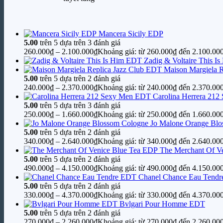
Mancera Sicily EDP
5.00
trên 5 dựa trên
3
đánh giá
260.000
₫
–
2.100.000
₫
Khoảng giá: từ 260.000₫ đến 2.100.00
Zadig & Voltaire This I
Maison Margiela 
5.00
trên 5 dựa trên
2
đánh giá
240.000
₫
–
2.370.000
₫
Khoảng giá: từ 240.000₫ đến 2.370.00
Carolina Herrera 21
5.00
trên 5 dựa trên
3
đánh giá
250.000
₫
–
1.660.000
₫
Khoảng giá: từ 250.000₫ đến 1.660.00
Jo Malone Orange Bl
5.00
trên 5 dựa trên
2
đánh giá
340.000
₫
–
2.640.000
₫
Khoảng giá: từ 340.000₫ đến 2.640.00
The Merchant Of V
5.00
trên 5 dựa trên
2
đánh giá
490.000
₫
–
4.150.000
₫
Khoảng giá: từ 490.000₫ đến 4.150.00
Chanel Chance Eau Tend
5.00
trên 5 dựa trên
2
đánh giá
330.000
₫
–
4.370.000
₫
Khoảng giá: từ 330.000₫ đến 4.370.00
Bvlgari Pour Homme EDT
5.00
trên 5 dựa trên
2
đánh giá
270.000
₫
–
2.260.000
₫
Khoảng giá: từ 270.000₫ đến 2.260.00