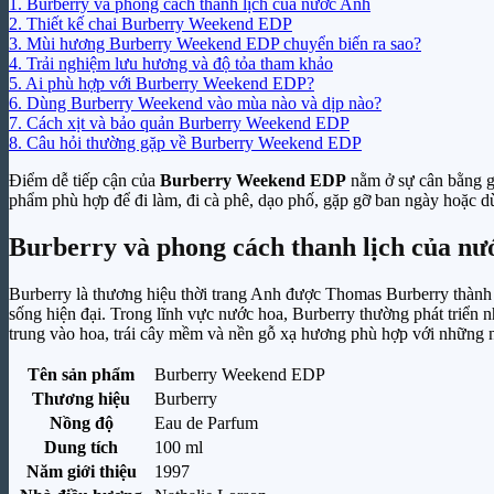
1.
Burberry và phong cách thanh lịch của nước Anh
2.
Thiết kế chai Burberry Weekend EDP
3.
Mùi hương Burberry Weekend EDP chuyển biến ra sao?
4.
Trải nghiệm lưu hương và độ tỏa tham khảo
5.
Ai phù hợp với Burberry Weekend EDP?
6.
Dùng Burberry Weekend vào mùa nào và dịp nào?
7.
Cách xịt và bảo quản Burberry Weekend EDP
8.
Câu hỏi thường gặp về Burberry Weekend EDP
Điểm dễ tiếp cận của
Burberry Weekend EDP
nằm ở sự cân bằng g
phẩm phù hợp để đi làm, đi cà phê, dạo phố, gặp gỡ ban ngày hoặc d
Burberry và phong cách thanh lịch của nư
Burberry là thương hiệu thời trang Anh được Thomas Burberry thành l
sống hiện đại. Trong lĩnh vực nước hoa, Burberry thường phát triển 
trung vào hoa, trái cây mềm và nền gỗ xạ hương phù hợp với những 
Tên sản phẩm
Burberry Weekend EDP
Thương hiệu
Burberry
Nồng độ
Eau de Parfum
Dung tích
100 ml
Năm giới thiệu
1997