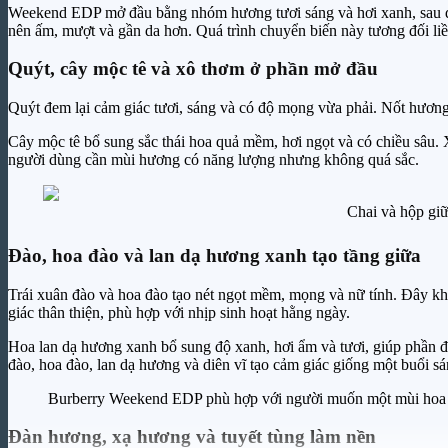
Weekend EDP mở đầu bằng nhóm hương tươi sáng và hơi xanh, sau đó
nên ấm, mượt và gần da hơn. Quá trình chuyển biến này tương đối l
Quýt, cây mộc tê và xô thơm ở phần mở đầu
Quýt đem lại cảm giác tươi, sáng và có độ mọng vừa phải. Nốt hương 
Cây mộc tê bổ sung sắc thái hoa quả mềm, hơi ngọt và có chiều sâu. 
người dùng cần mùi hương có năng lượng nhưng không quá sắc.
Chai và hộp giữ
Đào, hoa đào và lan dạ hương xanh tạo tầng giữa
Trái xuân đào và hoa đào tạo nét ngọt mềm, mọng và nữ tính. Đây khô
giác thân thiện, phù hợp với nhịp sinh hoạt hằng ngày.
Hoa lan dạ hương xanh bổ sung độ xanh, hơi ẩm và tươi, giúp phần đ
đào, hoa đào, lan dạ hương và diên vĩ tạo cảm giác giống một buổi 
Burberry Weekend EDP phù hợp với người muốn một mùi hoa qu
Đàn hương, xạ hương và tuyết tùng làm nền