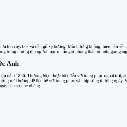
iữa trái cây, hoa và nền gỗ xạ hương. Mùi hương không thiên hẳn về 
ùng trong những dịp người mặc muốn giữ phong thái nữ tính, gọn gàng
ớc Anh
ập năm 1856. Thương hiệu được biết đến với trang phục ngoài trời, áo 
những mùi hương dễ liên hệ với trang phục và nhịp sống thường ngày. W
ngày cần sự nhẹ nhàng.