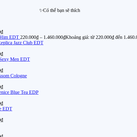
✨Có thể bạn sẽ thích
0₫
s Him EDT
220.000
₫
–
1.460.000
₫
Khoảng giá: từ 220.000₫ đến 1.460
Replica Jazz Club EDT
0₫
2 Sexy Men EDT
0₫
ossom Cologne
0₫
enice Blue Tea EDP
0₫
re EDT
0₫
0₫