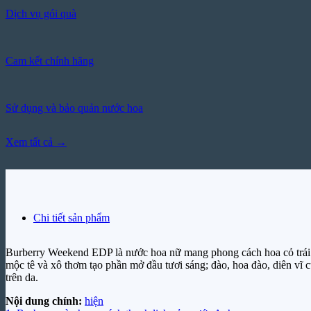
Dịch vụ gói quà
Cam kết chính hãng
Sử dụng và bảo quản nước hoa
Xem tất cả →
Chi tiết sản phẩm
Burberry Weekend EDP là nước hoa nữ mang phong cách hoa cỏ trái
mộc tê và xô thơm tạo phần mở đầu tươi sáng; đào, hoa đào, diên vĩ 
trên da.
Nội dung chính:
hiện